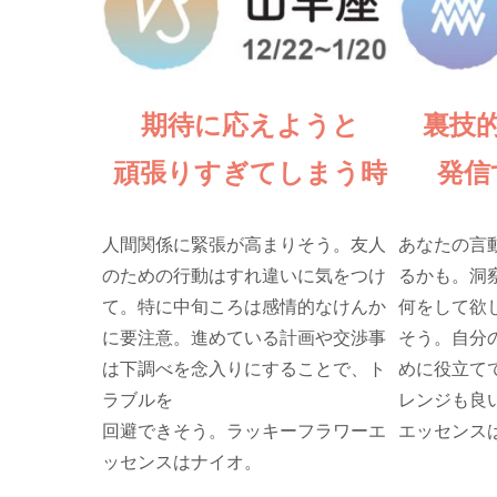
期待に応えようと
裏技
頑張りすぎてしまう時
発信
人間関係に緊張が高まりそう。友人
あなたの言
のための行動はすれ違いに気をつけ
るかも。洞
て。特に中旬ころは感情的なけんか
何をして欲
に要注意。進めている計画や交渉事
そう。自分
は下調べを念入りにすることで、ト
めに役立て
ラブルを
レンジも良
回避できそう。ラッキーフラワーエ
エッセンス
ッセンスはナイオ。