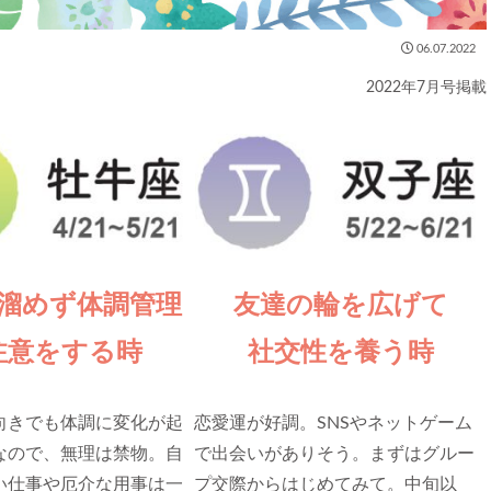
06.07.2022
2022年7月号掲載
溜めず体調管理
友達の輪を広げて
注意をする時
社交性を養う時
向きでも体調に変化が起
恋愛運が好調。SNSやネットゲーム
なので、無理は禁物。自
で出会いがありそう。まずはグルー
い仕事や厄介な用事は一
プ交際からはじめてみて。中旬以