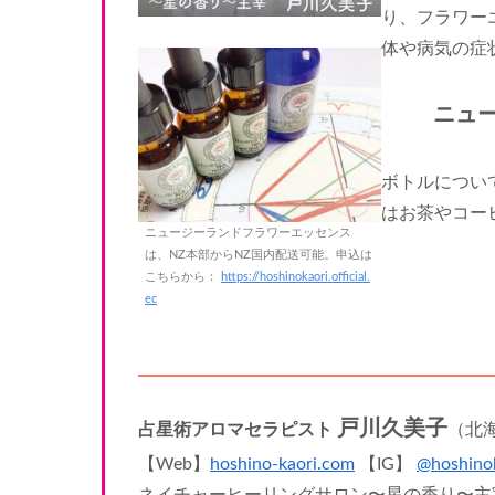
り、フラワー
体や病気の症
ニュ
ボトルについ
はお茶やコー
ニュージーランドフラワーエッセンス
は、NZ本部からNZ国内配送可能。申込は
こちらから：
https://hoshinokaori.official.
ec
戸川久美子
占星術アロマセラピスト
（北
【Web】
hoshino-kaori.com
【IG】
@hoshinok
ネイチャーヒーリングサロン〜星の香り〜主