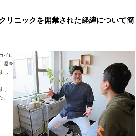
のクリニックを開業された経緯について簡
カイロ
部屋を
まし
ます。
た。