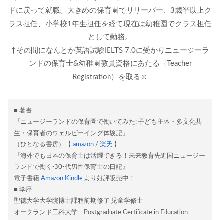
ドに戻って就職。大きめの保育園でリリーバー、3歳半以上ク
ラス担任、小学校1年生担任を経て現在は幼稚園でクラス担任
として勤務。
↑その間になんとか英語試験IELTS 7.0に受かりニュージーラ
ンドの保育士&幼稚園教員資格にあたる（Teacher
Registration）を取る☺
■ 著書
『ニュージーランドの保育園で働いてみた: 子ども主体・多文化共
生・保育者のウェルビーイング体験記』
（ひとなる書房）【
amazon
/
楽天
】
『海外でも日本の保育士は活躍できる！未来教育先進国ニュージー
ランドで働く-30-代男性保育士の日記』
電子書籍
Amazon Kindle
より好評販売中！
■ 学歴
聖徳大学大学院博士課程前期修了 児童学修士
オークランド工科大学 Postgraduate Certificate in Education