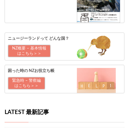
ニュージーランドって
どんな国？
NZ概要 – 基本情報
はこちら＞＞
困った時の
NZお役立ち帳
緊急時 – 警察編
はこちら＞＞
LATEST 最新記事