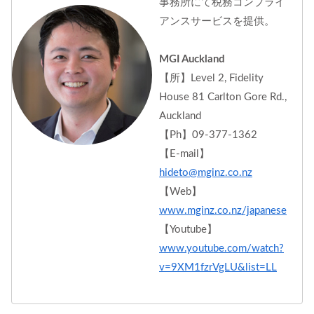
事務所にて税務コンプライ
アンスサービスを提供。
MGI Auckland
【所】Level 2, Fidelity
House 81 Carlton Gore Rd.,
Auckland
【Ph】09-377-1362
【E-mail】
hideto@mginz.co.nz
【Web】
www.mginz.co.nz/japanese
【Youtube】
www.youtube.com/watch?
v=9XM1fzrVgLU&list=LL