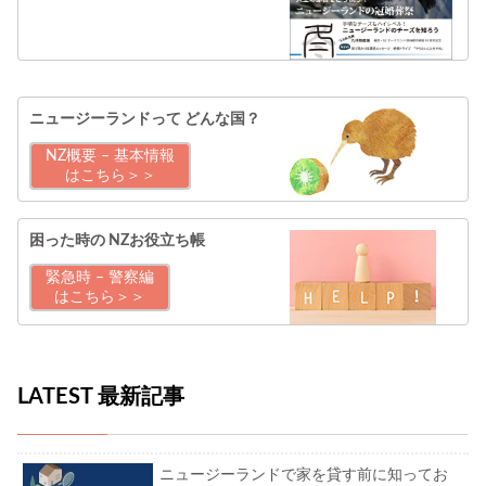
ニュージーランドって
どんな国？
NZ概要 – 基本情報
はこちら＞＞
困った時の
NZお役立ち帳
緊急時 – 警察編
はこちら＞＞
LATEST 最新記事
ニュージーランドで家を貸す前に知ってお