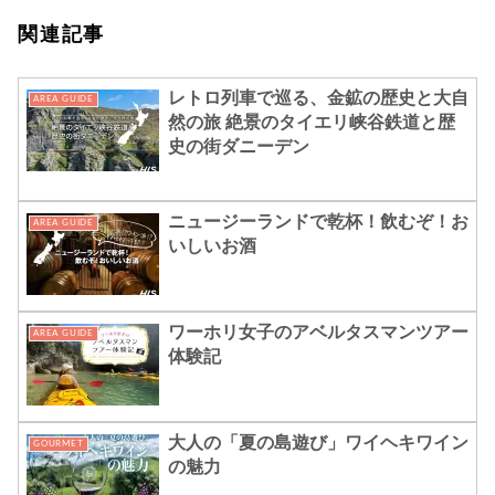
関連記事
レトロ列車で巡る、金鉱の歴史と大自
AREA GUIDE
然の旅 絶景のタイエリ峡谷鉄道と歴
史の街ダニーデン
ニュージーランドで乾杯！飲むぞ！お
AREA GUIDE
いしいお酒
ワーホリ女子のアベルタスマンツアー
AREA GUIDE
体験記
大人の「夏の島遊び」ワイヘキワイン
GOURMET
の魅力