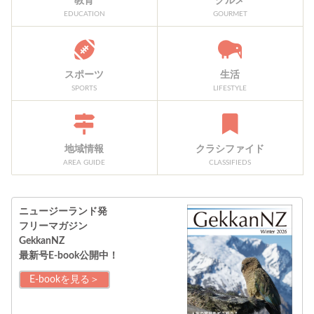
教育
グルメ
EDUCATION
GOURMET
スポーツ
生活
SPORTS
LIFESTYLE
地域情報
クラシファイド
AREA GUIDE
CLASSIFIEDS
ニュージーランド発
フリーマガジン
GekkanNZ
最新号E-book公開中！
E-bookを見る＞