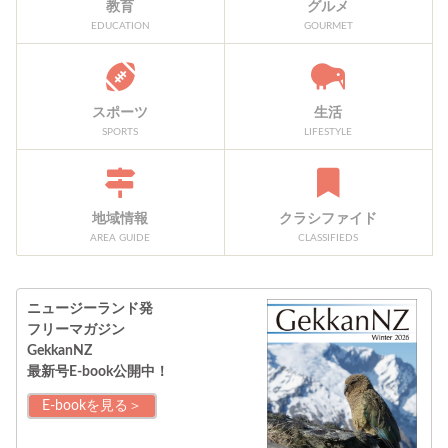
教育
グルメ
EDUCATION
GOURMET
スポーツ
生活
SPORTS
LIFESTYLE
地域情報
クラシファイド
AREA GUIDE
CLASSIFIEDS
ニュージーランド発
フリーマガジン
GekkanNZ
最新号E-book公開中！
E-bookを見る＞