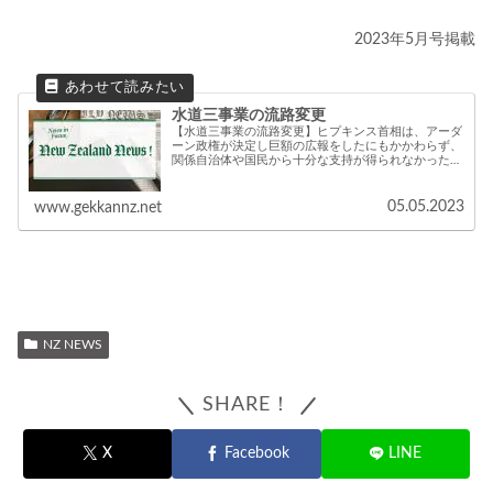
2023年5月号掲載
水道三事業の流路変更
【水道三事業の流路変更】ヒプキンス首相は、アーダ
ーン政権が決定し巨額の広報をしたにもかかわらず、
関係自治体や国民から十分な支持が得られなかった
「水道三事業改革」(スリーウォーターズ)の修正を発
表した。
05.05.2023
www.gekkannz.net
NZ NEWS
SHARE！
X
Facebook
LINE