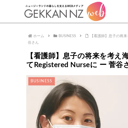
ホーム
BUSINESS
【看護師】息子の将来を考
谷さん
【看護師】息子の将来を考え
てRegistered Nurseに ー 菅
BUSINESS