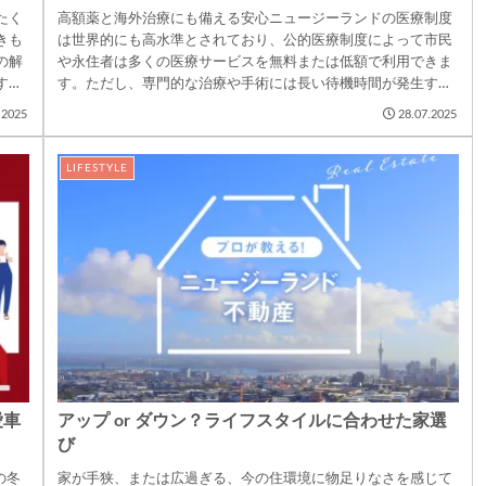
たく
高額薬と海外治療にも備える安心ニュージーランドの医療制度
きも
は世界的にも高水準とされており、公的医療制度によって市民
の解
や永住者は多くの医療サービスを無料または低額で利用できま
す。
す。ただし、専門的な治療や手術には長い待機時間が発生する
こともあり、希望...
.2025
28.07.2025
LIFESTYLE
愛車
アップ or ダウン？ライフスタイルに合わせた家選
び
の冬
家が手狭、または広過ぎる、今の住環境に物足りなさを感じて