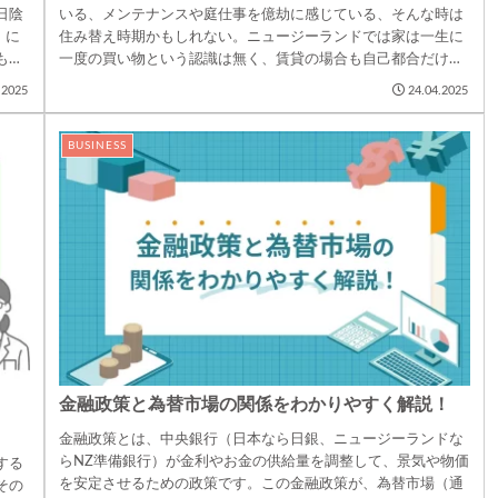
日陰
いる、メンテナンスや庭仕事を億劫に感じている、そんな時は
）に
住み替え時期かもしれない。ニュージーランドでは家は一生に
も。
一度の買い物という認識は無く、賃貸の場合も自己都合だけで
なく、大家の都合...
.2025
24.04.2025
BUSINESS
金融政策と為替市場の関係をわかりやすく解説！
金融政策とは、中央銀行（日本なら日銀、ニュージーランドな
らNZ準備銀行）が金利やお金の供給量を調整して、景気や物価
する
を安定させるための政策です。この金融政策が、為替市場（通
その