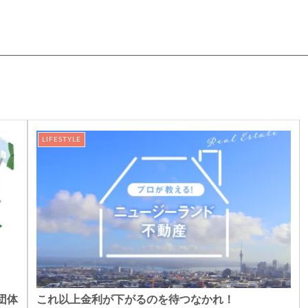
LIFESTYLE
団体
これ以上金利が下がるのを待つなかれ！