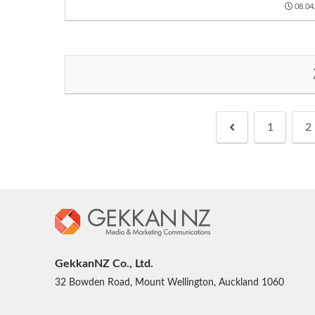
ご紹介します。窓...
08.04
前
1
2
へ
GekkanNZ Co., Ltd.
32 Bowden Road, Mount Wellington, Auckland 1060