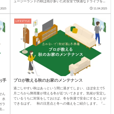
ュージーランドの秋は雨が多いため安全で快適なドライブを楽
しむためにも、こ...
.2025
11.04.2025
LIFESTYLE
お手
プロが教える秋のお家のメンテナンス
過ごしやすい秋はあっという間に過ぎてしまい、ほぼ全土で5
月ごろから降雨量が増える冬が近づいてきます。気候が安定し
せん
ているうちに対策をしておけば、冬を快適で安全にすることが
、水
できるはず。 秋の注意点と冬への備えをご紹介します。『す
ガラ
きま風』を防ぐ隙...
法を