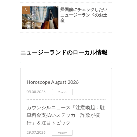
に。-Naoさん
帰国前にチェックしたい
ニュージーランドのお土
産
ニュージーランドのローカル情報
Horoscope August 2026
05.08.2026
Monthly
カウンシルニュース「注意喚起：駐
車料金支払いステッカー詐欺が横
行」＆注目トピック
29.07.2026
Monthly