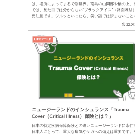
は、場所によってまるで別世界。南島の山間部や橋の上、
では、見た目では分からない“ブラックアイス”（路面凍結
要注意です。ツルッといったら、笑い話では済まないこと
タイヤの溝、...
22.07
LIFESTYLE
ニュージーランドのインシュランス「Trauma
Cover（Critical Illness）保険とは？」
日本の特定疾病保障保険との違いニュージーランドに永住
日本人にとって、重大な病気やケガへの備えは重要です。