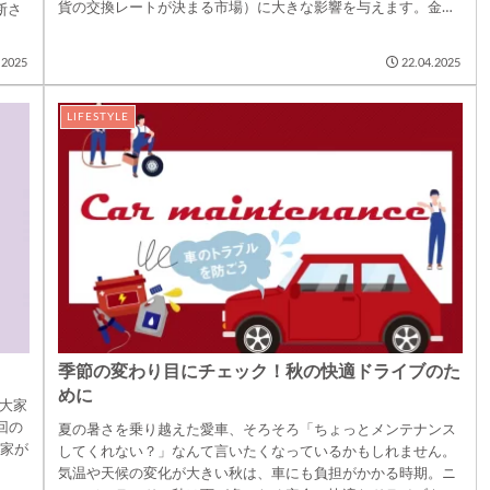
貨の交換レートが決まる市場）に大きな影響を与えます。金融
診断さ
政策の2つのタ...
.2025
22.04.2025
LIFESTYLE
季節の変わり目にチェック！秋の快適ドライブのた
めに
、大家
回の
夏の暑さを乗り越えた愛車、そろそろ「ちょっとメンテナンス
、大家が
してくれない？」なんて言いたくなっているかもしれません。
気温や天候の変化が大きい秋は、車にも負担がかかる時期。ニ