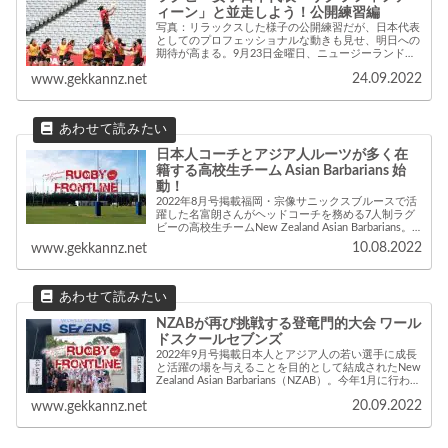
ィーン」と並走しよう！公開練習編
写真：リラックスした様子の公開練習だが、日本代表
としてのプロフェッショナルな動きも見せ、明日への
期待が高まる。9月23日金曜日、ニュージーランドは
イーデンパークでサクラフィフティーンの公開練習が
24.09.2022
www.gekkannz.net
行われ、GekkanNZスタッフも許可を得て取...
日本人コーチとアジア人ルーツが多く在
籍する高校生チーム Asian Barbarians 始
動！
2022年8月号掲載福岡・宗像サニックスブルースで活
躍した名富朗さんがヘッドコーチを務める7人制ラグ
ビーの高校生チームNew Zealand Asian Barbarians。
今年1月に行われたセブンズの国際高校大会では初出
10.08.2022
www.gekkannz.net
場にして準優勝と...
NZABが再び挑戦する登竜門的大会 ワール
ドスクールセブンズ
2022年9月号掲載日本人とアジア人の若い選手に成長
と活躍の場を与えることを目的として結成されたNew
Zealand Asian Barbarians（NZAB）。今年1月に行われ
た7人制ラグビー（セブンズ）の国際高校大会「ワー
20.09.2022
www.gekkannz.net
ルドスクー...