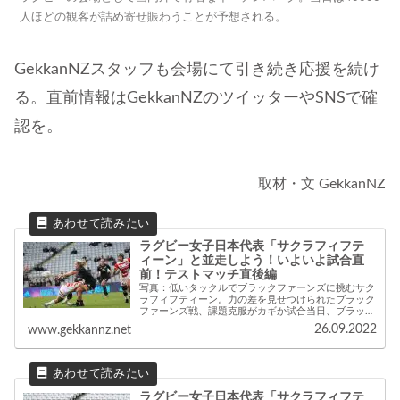
人ほどの観客が詰め寄せ賑わうことが予想される。
GekkanNZスタッフも会場にて引き続き応援を続け
る。直前情報はGekkanNZのツイッターやSNSで確
認を。
取材・文 GekkanNZ
ラグビー女子日本代表「サクラフィフテ
ィーン」と並走しよう！いよいよ試合直
前！テストマッチ直後編
写真：低いタックルでブラックファーンズに挑むサク
ラフィフティーン。力の差を見せつけられたブラック
ファーンズ戦、課題克服がカギか試合当日、ブラック
ファーンズのスピードとパワー、また”現場慣れ”のよ
26.09.2022
www.gekkannz.net
うなもので前半からペースに飲まれた感があったが...
ラグビー女子日本代表「サクラフィフテ