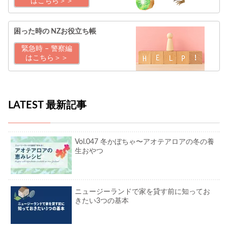
はこちら＞＞
困った時の
NZお役立ち帳
緊急時 – 警察編
はこちら＞＞
LATEST 最新記事
Vol.047 冬かぼちゃ〜アオテアロアの冬の養
生おやつ
ニュージーランドで家を貸す前に知ってお
きたい3つの基本