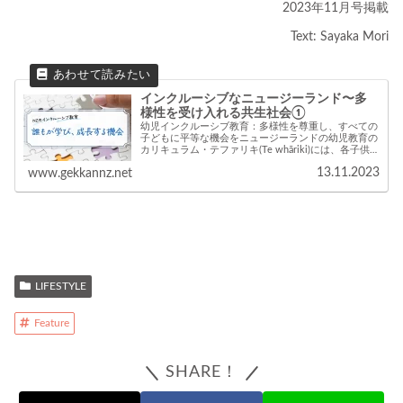
2023年11月号掲載
Text: Sayaka Mori
インクルーシブなニュージーランド〜多
様性を受け入れる共生社会①
幼児インクルーシブ教育：多様性を尊重し、すべての
子どもに平等な機会をニュージーランドの幼児教育の
カリキュラム・テファリキ(Te whāriki)には、各子供
の特性や背 景を尊重しながら成長できることが強調
13.11.2023
www.gekkannz.net
され、プログラムを展開している。岸本...
LIFESTYLE
Feature
SHARE！