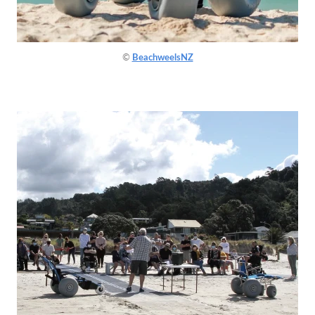
©
BeachweelsNZ