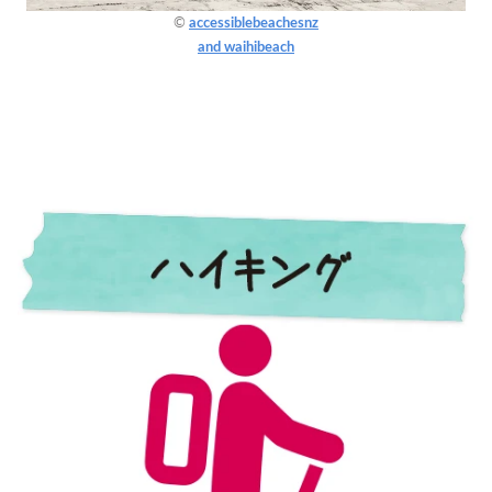
©
accessiblebeachesnz
and waihibeach