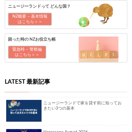
ニュージーランドって
どんな国？
NZ概要 – 基本情報
はこちら＞＞
困った時の
NZお役立ち帳
緊急時 – 警察編
はこちら＞＞
LATEST 最新記事
ニュージーランドで家を貸す前に知ってお
きたい3つの基本