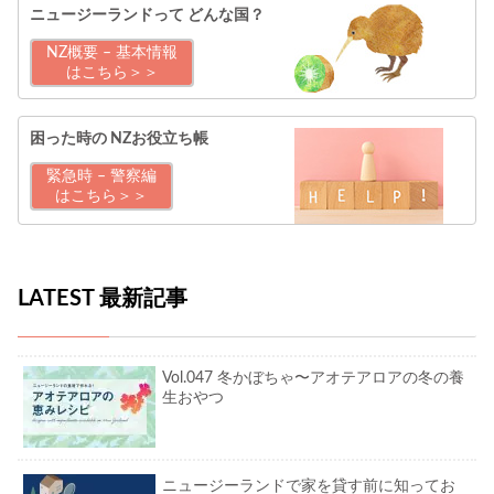
ニュージーランドって
どんな国？
NZ概要 – 基本情報
はこちら＞＞
困った時の
NZお役立ち帳
緊急時 – 警察編
はこちら＞＞
LATEST 最新記事
Vol.047 冬かぼちゃ〜アオテアロアの冬の養
生おやつ
ニュージーランドで家を貸す前に知ってお