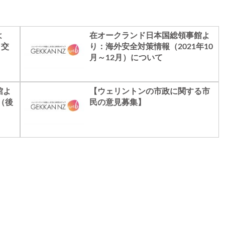
よ
在オークランド日本国総領事館よ
う交
り：海外安全対策情報（2021年10
月～12月）について
館よ
【ウェリントンの市政に関する市
（後
民の意見募集】