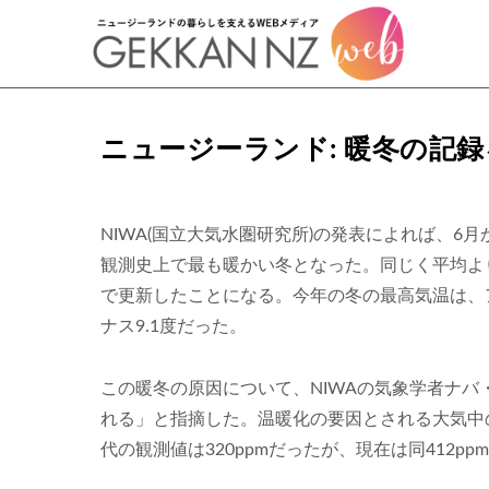
ニュージーランド: 暖冬の記
NIWA(国立大気水圏研究所)の発表によれば、6月
観測史上で最も暖かい冬となった。同じく平均より
で更新したことになる。今年の冬の最高気温は、ア
ナス9.1度だった。
この暖冬の原因について、NIWAの気象学者ナ
れる」と指摘した。温暖化の要因とされる大気中の
代の観測値は320ppmだったが、現在は同412p