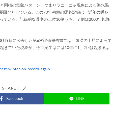
頭と同様の気象パターン、つまりラニーニャ現象による海水温
要因だとしている。この70年初頭の暖冬記録は、近年の暖冬
っている。記録的な暖冬の上位10例うち、７例は2000年以降
が8月9日に公表した第6次評価報告書では、気温の上昇によって
け起きていた現象が、今世紀半ばには10年に1、2回は起きるよ
mest-winter-on-record-again
SHARE！
Facebook
LINE