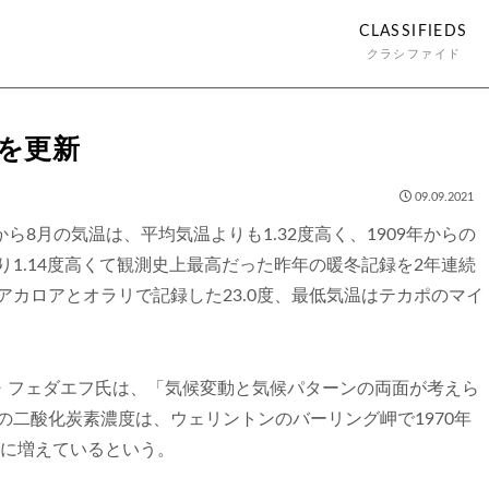
CLASSIFIEDS
クラシファイド
録を更新
09.09.2021
から8月の気温は、平均気温よりも1.32度高く、1909年からの
1.14度高くて観測史上最高だった昨年の暖冬記録を2年連続
カロアとオラリで記録した23.0度、最低気温はテカポのマイ
バ・フェダエフ氏は、「気候変動と気候パターンの両面が考えら
二酸化炭素濃度は、ウェリントンのバーリング岬で1970年
pmに増えているという。